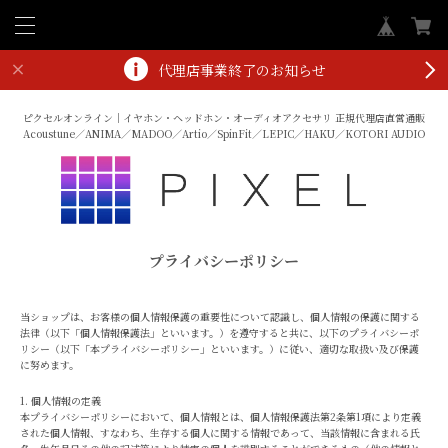
代理店事業終了のお知らせ
ピクセルオンライン｜イヤホン・ヘッドホン・オーディオアクセサリ 正規代理店直営通販
Acoustune／ANIMA／MADOO／Artio／SpinFit／LEPIC／HAKU／KOTORI AUDIO
プライバシーポリシー
当ショップは、お客様の個人情報保護の重要性について認識し、個人情報の保護に関する
法律（以下「個人情報保護法」といいます。）を遵守すると共に、以下のプライバシーポ
リシー（以下「本プライバシーポリシー」といいます。）に従い、適切な取扱い及び保護
に努めます。
1. 個人情報の定義
本プライバシーポリシーにおいて、個人情報とは、個人情報保護法第2条第1項により定義
された個人情報、すなわち、生存する個人に関する情報であって、当該情報に含まれる氏