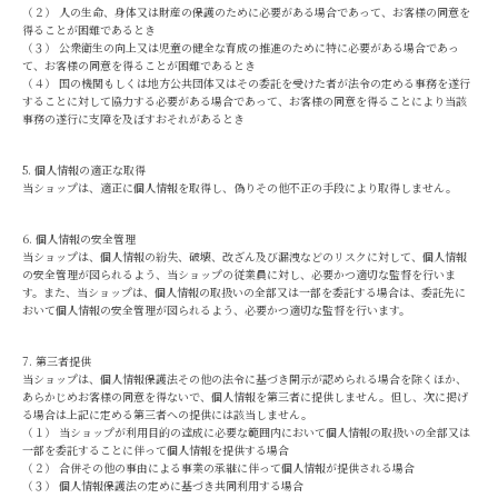
（２） 人の生命、身体又は財産の保護のために必要がある場合であって、お客様の同意を
得ることが困難であるとき
（３） 公衆衛生の向上又は児童の健全な育成の推進のために特に必要がある場合であっ
て、お客様の同意を得ることが困難であるとき
（４） 国の機関もしくは地方公共団体又はその委託を受けた者が法令の定める事務を遂行
することに対して協力する必要がある場合であって、お客様の同意を得ることにより当該
事務の遂行に支障を及ぼすおそれがあるとき
5. 個人情報の適正な取得
当ショップは、適正に個人情報を取得し、偽りその他不正の手段により取得しません。
6. 個人情報の安全管理
当ショップは、個人情報の紛失、破壊、改ざん及び漏洩などのリスクに対して、個人情報
の安全管理が図られるよう、当ショップの従業員に対し、必要かつ適切な監督を行いま
す。また、当ショップは、個人情報の取扱いの全部又は一部を委託する場合は、委託先に
おいて個人情報の安全管理が図られるよう、必要かつ適切な監督を行います。
7. 第三者提供
当ショップは、個人情報保護法その他の法令に基づき開示が認められる場合を除くほか、
あらかじめお客様の同意を得ないで、個人情報を第三者に提供しません。但し、次に掲げ
る場合は上記に定める第三者への提供には該当しません。
（１） 当ショップが利用目的の達成に必要な範囲内において個人情報の取扱いの全部又は
一部を委託することに伴って個人情報を提供する場合
（２） 合併その他の事由による事業の承継に伴って個人情報が提供される場合
（３） 個人情報保護法の定めに基づき共同利用する場合