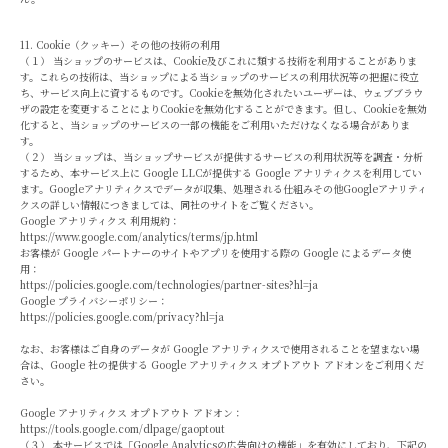
11. Cookie（クッキー）その他の技術の利用
（１） 当ショップのサービスは、Cookie及びこれに類する技術を利用することがありま
す。これらの技術は、当ショップによる当ショップのサービスの利用状況等の把握に役立
ち、サービス向上に資するものです。Cookieを無効化されたいユーザーは、ウェブブラウ
ザの設定を変更することによりCookieを無効化することができます。但し、Cookieを無効
化すると、当ショップのサービスの一部の機能をご利用いただけなくなる場合がありま
す。
（２） 当ショップは、当ショップサービスが提供するサービスの利用状況等を調査・分析
するため、本サービス上に Google LLCが提供する Google アナリティクスを利用してい
ます。Googleアナリティクスでデータが収集、処理される仕組みその他Googleアナリティ
クスの詳しい情報につきましては、同社のサイトをご覧ください。
Google アナリティクス 利用規約：
https://www.google.com/analytics/terms/jp.html
お客様が Google パートナーのサイトやアプリを使用する際の Google によるデータ使
用：
https://policies.google.com/technologies/partner-sites?hl=ja
Google プライバシーポリシー：
https://policies.google.com/privacy?hl=ja
なお、お客様はご自身のデータが Google アナリティクスで使用されることを望まない場
合は、Google 社の提供する Google アナリティクス オプトアウト アドオンをご利用くだ
さい。
Google アナリティクス オプトアウト アドオン：
https://tools.google.com/dlpage/gaoptout
（３） 本サービスでは「Google Analyticsの広告向けの機能」を有効にしており、下記の