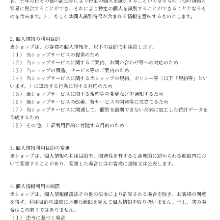
名、生年月日その他の記述等により特定の個人を識別することができるもの（他の情報と
容易に照合することができ、それにより特定の個人を識別することができることとなるも
のを含みます。）、もしくは個人識別符号が含まれる情報を意味するものとします。
2. 個人情報の利用目的
当ショップは、お客様の個人情報を、以下の目的で利用致します。
（１） 当ショップサービスの提供のため
（２） 当ショップサービスに関するご案内、お問い合わせ等への対応のため
（３） 当ショップの商品、サービス等のご案内のため
（４） 当ショップサービスに関する当ショップの規約、ポリシー等（以下「規約等」とい
います。）に違反する行為に対する対応のため
（５） 当ショップサービスに関する規約等の変更などを通知するため
（６） 当ショップサービスの改善、新サービスの開発等に役立てるため
（７） 当ショップサービスに関連して、個別を識別できない形式に加工した統計データを
作成するため
（８） その他、上記利用目的に付随する目的のため
3. 個人情報利用目的の変更
当ショップは、個人情報の利用目的を、関連性を有すると合理的に認められる範囲内にお
いて変更することがあり、変更した場合にはお客様に通知又は公表します。
4. 個人情報利用の制限
当ショップは、個人情報保護法その他の法令により許容される場合を除き、お客様の同意
を得ず、利用目的の達成に必要な範囲を超えて個人情報を取り扱いません。但し、次の場
合はこの限りではありません。
（１） 法令に基づく場合