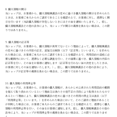
8. 個人情報の開示
当ショップは、お客様から、個人情報保護法の定めに基づき個人情報の開示を求められた
ときは、お客様ご本人からのご請求であることを確認の上で、お客様に対し、遅滞なく開
示を行います（当該個人情報が存在しないときにはその旨を通知いたします。）。但し、
個人情報保護法その他の法令により、当ショップが開示の義務を負わない場合は、この限
りではありません。
9. 個人情報の訂正等
当ショップは、お客様から、個人情報が真実でないという理由によって、個人情報保護法
の定めに基づきその内容の訂正、追加又は削除（以下「訂正等」といいます。）を求めら
れた場合には、お客様ご本人からのご請求であることを確認の上で、利用目的の達成に必
要な範囲内において、遅滞なく必要な調査を行い、その結果に基づき、個人情報の内容の
訂正等を行い、その旨をお客様に通知します（訂正等を行わない旨の決定をしたときは、
お客様に対しその旨を通知いたします。）。但し、個人情報保護法その他の法令により、
当ショップが訂正等の義務を負わない場合は、この限りではありません。
10. 個人情報の利用停止等
当ショップは、お客様から、お客様の個人情報が、あらかじめ公表された利用目的の範囲
を超えて取り扱われているという理由又は偽りその他不正の手段により取得されたもので
あるという理由により、個人情報保護法の定めに基づきその利用の停止又は消去（以下
「利用停止等」といいます。）を求められた場合において、そのご請求に理由があること
が判明した場合には、お客様ご本人からのご請求であることを確認の上で、遅滞なく個人
情報の利用停止等を行い、その旨をお客様に通知します。但し、個人情報保護法その他の
法令により、当ショップが利用停止等の義務を負わない場合は、この限りではありませ
ん。