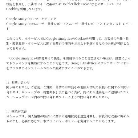
機能を利用し、広告やサイト改善のためDoubleClick Cookieなどのサードパーティ
Cookieを利用しています。
Google Analyticsリマーケティング
Google Analyticsのユーザー属性レポートとユーザー属性レポートとインタレスト レポー
ト
これにより、本サービスではGoogle AnalyticsのCookieを利用して、お客様の年齢・性
別・閲覧履歴・本サービスに関する関心の傾向をおおよそ把握するための分析が可能とな
っております。
「Google Analyticsの広告向けの機能」を使用されることを望まない場合は、設定によっ
てトラッキングを無効にすることが可能です。Google Analytics オプトアウト アドオン
をブラウザにインストールされると無効にすることができます。
12. お問い合わせ
開示等のお申出、ご意見、ご質問、苦情のお申出その他個人情報の取扱いに関するお問い
合わせは、当ショップの「特定商取引法に基づく表記」内にある連絡先へご連絡いただく
か、ショップページ内のお問い合わせフォームよりお問い合わせください。
13. 継続的改善
当ショップは、個人情報の取扱いに関する運用状況を適宜見直し、継続的な改善に努める
ものとし、必要に応じて、本プライバシーポリシーを変更することがあります。